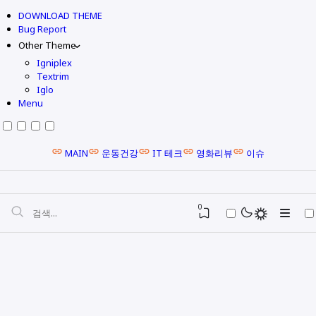
DOWNLOAD THEME
Bug Report
Other Theme
Igniplex
Textrim
Iglo
Menu
MAIN
운동건강
IT 테크
영화리뷰
이슈
0