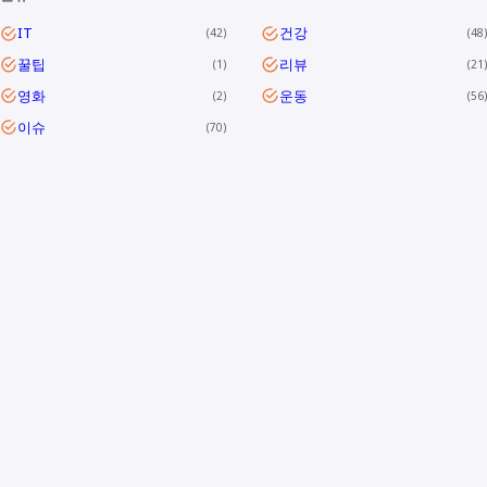
IT
건강
42
48
꿀팁
리뷰
1
21
영화
운동
2
56
이슈
70