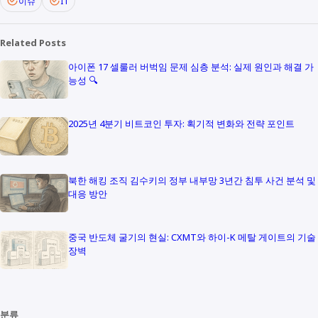
이슈
IT
Related Posts
아이폰 17 셀룰러 버벅임 문제 심층 분석: 실제 원인과 해결 가
능성 🔍
2025년 4분기 비트코인 투자: 획기적 변화와 전략 포인트
북한 해킹 조직 김수키의 정부 내부망 3년간 침투 사건 분석 및
대응 방안
중국 반도체 굴기의 현실: CXMT와 하이-K 메탈 게이트의 기술
장벽
분류