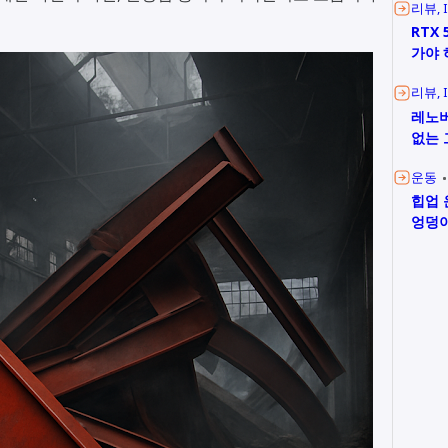
리뷰
RTX 
가야 
리뷰
레노버
없는 
운동
힙업 
엉덩이