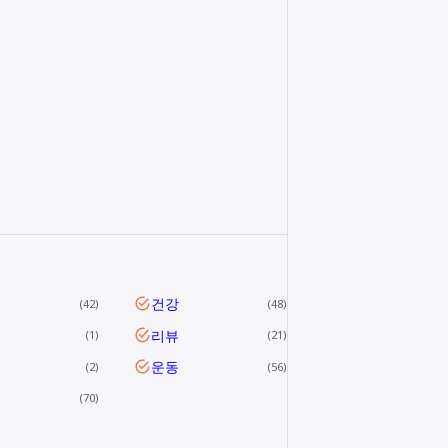
건강
42
48
리뷰
1
21
운동
2
56
70