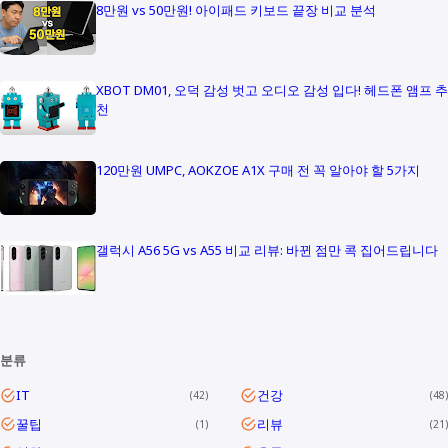
8만원 vs 50만원! 아이패드 키보드 끝장 비교 분석
XBOT DM01, 오덕 감성 벗고 오디오 감성 입다! 헤드폰 앰프 추
천
120만원 UMPC, AOKZOE A1X 구매 전 꼭 알아야 할 5가지
갤럭시 A56 5G vs A55 비교 리뷰: 바뀐 점만 콕 집어드립니다
분류
IT
건강
42
48
꿀팁
리뷰
1
21