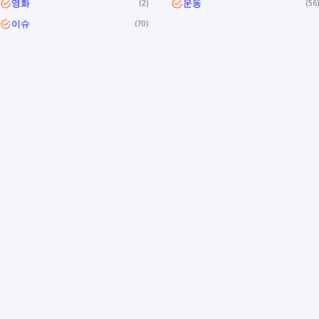
영화
운동
2
56
이슈
70