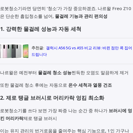
로봇청소기라면 당연히 ‘청소’가 가장 중요하겠죠. 나르왈 Freo Z10
은 단순한 흡입청소를 넘어,
물걸레 기능과 관리 편의성
1. 강력한 물걸레 성능과 자동 세척
추천글:
갤럭시 A56 5G vs A55 비교 리뷰: 바뀐 점만 콕 집어
드립니다
나르왈은 예전부터
물걸레 청소 성능
찐득한 오염도 말끔하게 제거
또한 물걸레 청소 후에는 자동으로
온수 세척과 열풍 건조
2. 제로 탱글 브러시로 머리카락 엉킴 최소화
로봇청소기를 쓰다 보면 가장 짜증 나는 순간 중 하나가
브러시에 엉
킨 머리카락
제로 탱글 브러시
이는 유지 관리의 번거로움을 줄여주는 핵심 기능으로, 1인 가구나