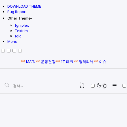
DOWNLOAD THEME
Bug Report
Other Theme
Igniplex
Textrim
Iglo
Menu
MAIN
운동건강
IT 테크
영화리뷰
이슈
0