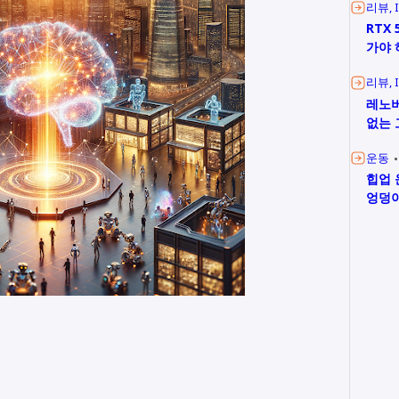
리뷰
RTX 
가야 
리뷰
레노버
없는 
운동
힙업 
엉덩이