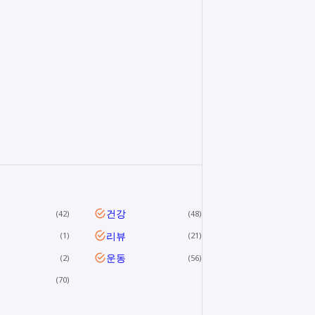
건강
42
48
리뷰
1
21
운동
2
56
70