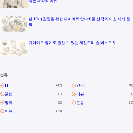
하는 과학적 이유
살 10kg 감량을 위한 다이어트 탄수화물 선택과 아침 식사 원
칙
다이어트 중에도 즐길 수 있는 저칼로리 술 베스트 3
분류
IT
건강
42
48
꿀팁
리뷰
1
21
영화
운동
2
56
이슈
70