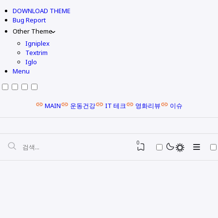
DOWNLOAD THEME
Bug Report
Other Theme
Igniplex
Textrim
Iglo
Menu
MAIN
운동건강
IT 테크
영화리뷰
이슈
0