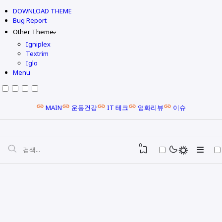
DOWNLOAD THEME
Bug Report
Other Theme
Igniplex
Textrim
Iglo
Menu
MAIN
운동건강
IT 테크
영화리뷰
이슈
0