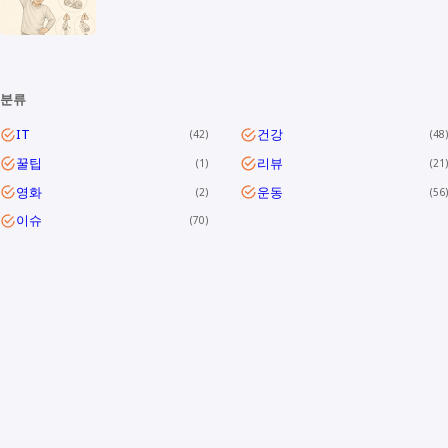
분류
IT
건강
42
48
꿀팁
리뷰
1
21
영화
운동
2
56
이슈
70