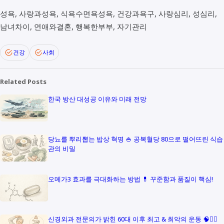
성욕, 사랑과성욕, 식욕수면욕성욕, 건강과욕구, 사랑심리, 성심리,
남녀차이, 연애와결혼, 행복한부부, 자기관리
건강
사회
Related Posts
한국 방산 대성공 이유와 미래 전망
당뇨를 뿌리뽑는 밥상 혁명 🍚 공복혈당 80으로 떨어뜨린 식습
관의 비밀
오메가3 효과를 극대화하는 방법 💊 꾸준함과 품질이 핵심!
신경외과 전문의가 밝힌 60대 이후 최고 & 최악의 운동 🧠🏋️‍♀️