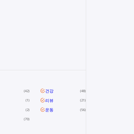
건강
42
48
리뷰
1
21
운동
2
56
70