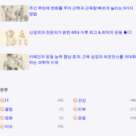
주간 루틴에 변화를 주어 근력과 근육량 빠르게 늘리는 9가지
방법
신경외과 전문의가 밝힌 60대 이후 최고 & 최악의 운동 🧠🏋️‍♀️
카페인의 운동 능력 향상 효과: 근육 성장과 퍼포먼스를 극대화
하는 과학적 이유
분류
IT
건강
42
48
꿀팁
리뷰
1
21
영화
운동
2
56
이슈
70