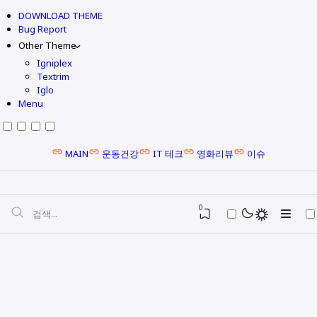
DOWNLOAD THEME
Bug Report
Other Theme
Igniplex
Textrim
Iglo
Menu
MAIN
운동건강
IT 테크
영화리뷰
이슈
0