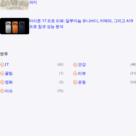
의미
아이폰 17 프로 리뷰: 알루미늄 유니바디, 카메라, 그리고 A19
프로 칩셋 성능 분석
분류
IT
건강
42
48
꿀팁
리뷰
1
21
영화
운동
2
56
이슈
70