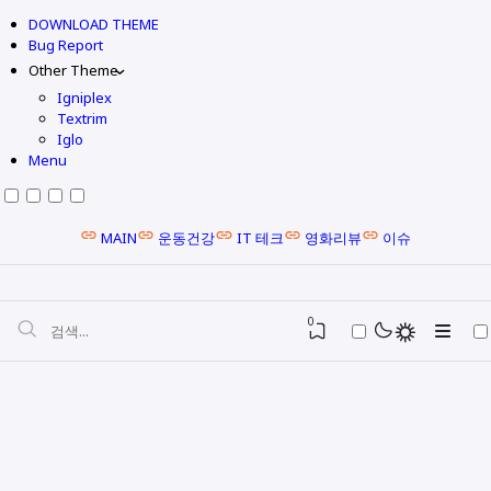
DOWNLOAD THEME
Bug Report
Other Theme
Igniplex
Textrim
Iglo
Menu
MAIN
운동건강
IT 테크
영화리뷰
이슈
0